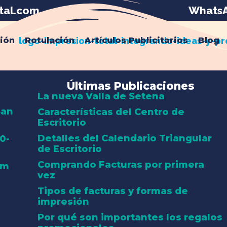
tal.com
WhatsA
ión
Rotulación
Artículos Publicitarios
Blog
Últimas Publicaciones
La nueva Valla de Setena
San
Características del Centro de
Escritorio
Detalles del Calendario Triangular
0-
de Escritorio
Comprando Facturas por primera
om
vez
Tipos de facturas y formas de
impresión
Por qué son importantes los regalos