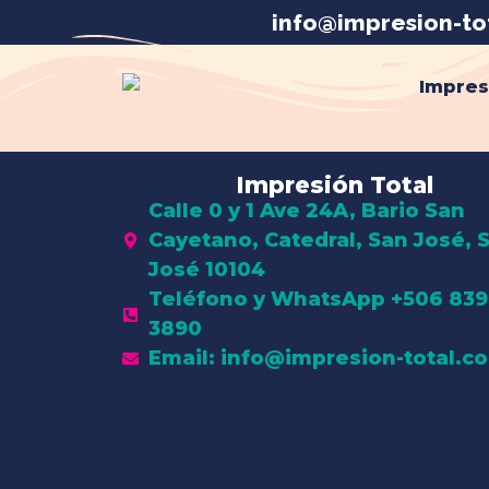
info@impresion-to
Impres
Impresión Total
Calle 0 y 1 Ave 24A, Bario San
Cayetano, Catedral, San José, 
José 10104
Teléfono y WhatsApp +506 839
3890
Email: info@impresion-total.c