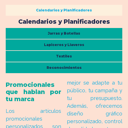
Calendarios y Planificadores
Calendarios y Planificadores
Jarras y Botellas
Lapiceros y Llaveros
Textiles
Reconocimientos
mejor se adapte a tu
Promocionales
público, tu campaña y
que hablan por
tu presupuesto.
tu marca
Además, ofrecemos
Los artículos
diseño gráfico
promocionales
personalizado, control
personalizados son