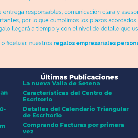
 entrega responsables, comunicación clara y aseso
antes, por lo que cumplimos los plazos acordados s
lo llegará a tiempo y con el nivel de detalle que u
o fidelizar, nuestros
regalos empresariales persona
Últimas Publicaciones
La nueva Valla de Setena
San
Características del Centro de
Escritorio
Detalles del Calendario Triangular
0-
de Escritorio
Comprando Facturas por primera
om
vez