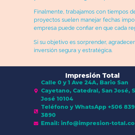
Finalmente, trabajamos con tiempos de
proyectos suelen manejar fechas import
empresa puede confiar en que cada rega
Si su objetivo es sorprender, agradecer 
inversión segura y estratégica.
Impresión Total
Calle 0 y 1 Ave 24A, Bario San
Cayetano, Catedral, San José, 
José 10104
Teléfono y WhatsApp +506 839
3890
Email: info@impresion-total.c