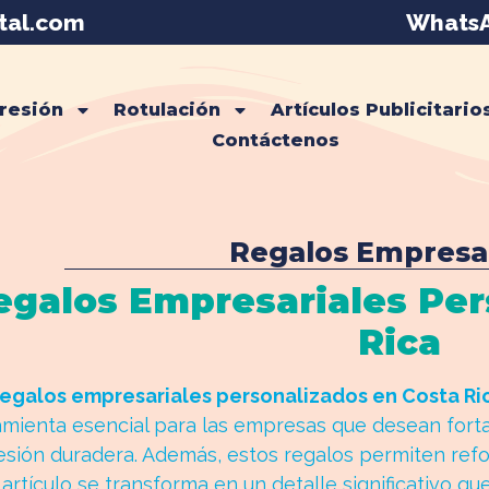
tal.com
WhatsA
resión
Rotulación
Artículos Publicitario
Contáctenos
Regalos Empresa
egalos Empresariales Per
Rica
regalos empresariales personalizados en Costa Ri
amienta esencial para las empresas que desean forta
esión duradera. Además, estos regalos permiten refo
artículo se transforma en un detalle significativo q