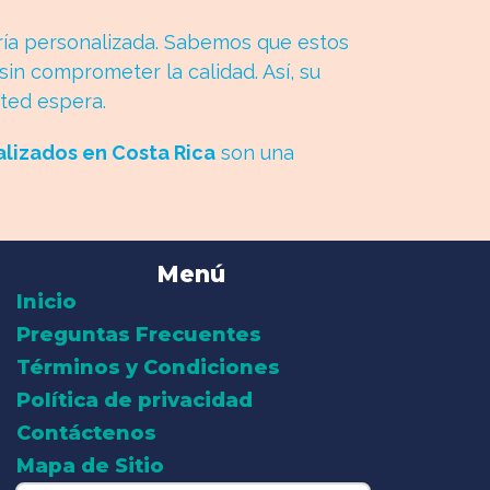
ría personalizada. Sabemos que estos
in comprometer la calidad. Así, su
sted espera.
lizados en Costa Rica
son una
Menú
Inicio
Preguntas Frecuentes
Términos y Condiciones
Política de privacidad
Contáctenos
Mapa de Sitio