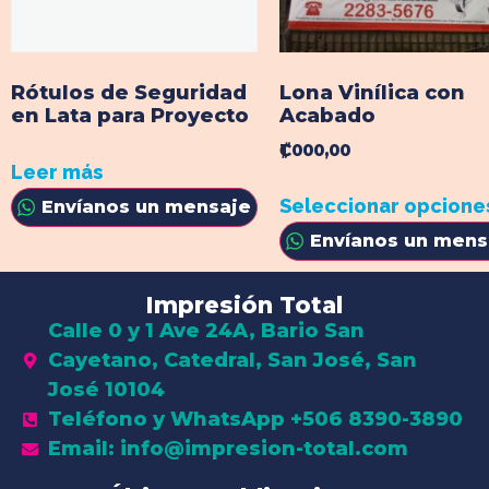
Rótulos de Seguridad
Lona Vinílica con
en Lata para Proyecto
Acabado
₡1 000,00
Leer más
Seleccionar opcione
Envíanos un mensaje
Envíanos un mens
Impresión Total
Calle 0 y 1 Ave 24A, Bario San
Cayetano, Catedral, San José, San
José 10104
Teléfono y WhatsApp +506 8390-3890
Email: info@impresion-total.com